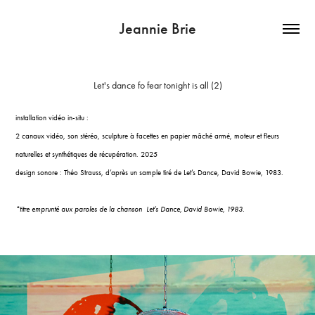
Jeannie Brie
Let's dance fo fear tonight is all (2)
installation vidéo in-situ :
2 canaux vidéo, son stéréo, sculpture à facettes en papier mâché armé, moteur et fleurs
naturelles et synthétiques de récupération. 2025
design sonore : Théo Strauss, d’après un sample tiré de Let’s Dance, David Bowie, 1983.
*titre emprunté aux paroles de la chanson Let’s Dance, David Bowie, 1983.