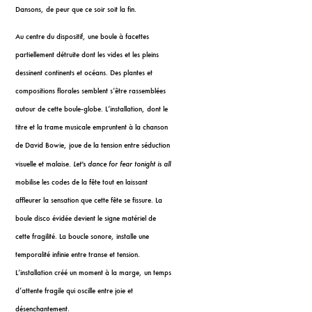
Dansons, de peur que ce soir soit la fin.
Au centre du dispositif, une boule à facettes
partiellement détruite dont les vides et les pleins
dessinent continents et océans. Des plantes et
compositions florales semblent s’être rassemblées
autour de cette boule-globe.
L’installation, dont le
titre et la trame musicale empruntent à la chanson
de David Bowie, joue de la tension entre séduction
Let's dance for fear tonight is all
visuelle et malaise.
mobilise les codes de la fête tout en laissant
affleurer la sensation que cette fête se fissure. La
boule disco évidée devient le signe matériel de
cette fragilité. La boucle sonore, installe une
temporalité infinie entre transe et tension.
L’installation créé un moment à la marge, un temps
d’attente fragile qui oscille entre joie et
désenchantement.