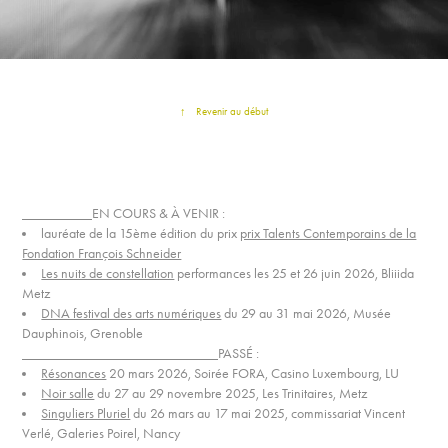
↑
Revenir au début
__________EN COURS & À VENIR :
lauréate de la 15ème édition du prix
prix Talents Contemporains de la
Fondation François Schneider
Les nuits de constellation
performances les 25 et 26 juin 2026, Bliiida
Metz
DNA festival des arts numériques
du 29 au 31 mai 2026, Musée
Dauphinois, Grenoble
____________________________PASSÉ :
Résonances
20 mars 2026, Soirée FORA, Casino Luxembourg, LU
Noir salle
du 27 au 29 novembre 2025, Les Trinitaires, Metz
Singuliers Pluriel
du 26 mars au 17 mai 2025, commissariat Vincent
Verlé, Galeries Poirel, Nancy