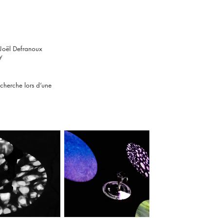
 Joël Defranoux
y
echerche lors d’une