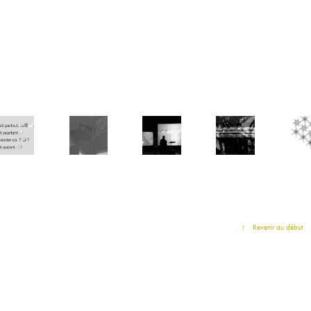
IAMACUMIA 
TISSER LES 
MAURICE
RESTES
R.A
91
LIENS
↑
Revenir au début