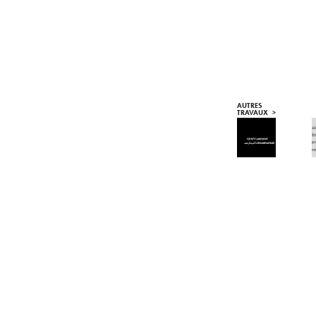
AUTRES 
TRAVAUX   >
LESHOTEF 
LILMASHARIKAH