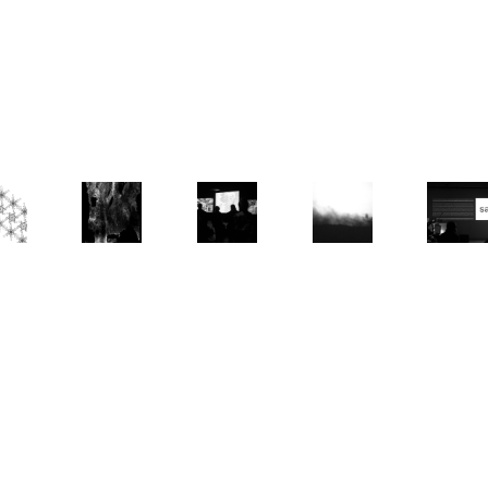
TISSER LES 
PARCOURS 
.S
PERCÉE
STATUS
LIENS (II)
SANTÉ